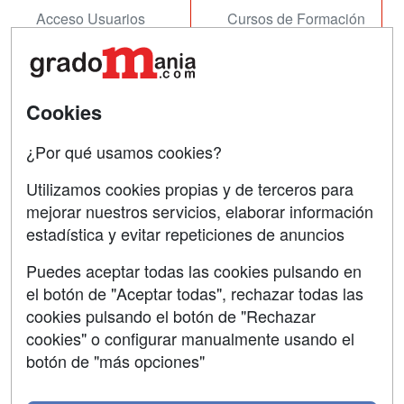
Acceso Usuarios
Cursos de Formación
Acceso Centros
Oposiciones
SÍGUENOS EN:
Contactar
Cookies
Confidencialidad
¿Por qué usamos cookies?
Aviso legal
Utilizamos cookies propias y de terceros para
mejorar nuestros servicios, elaborar información
Copyleft
estadística y evitar repeticiones de anuncios
Puedes aceptar todas las cookies pulsando en
el botón de "Aceptar todas", rechazar todas las
Grupo formazion:
cookies pulsando el botón de "Rechazar
cookies" o configurar manualmente usando el
botón de "más opciones"