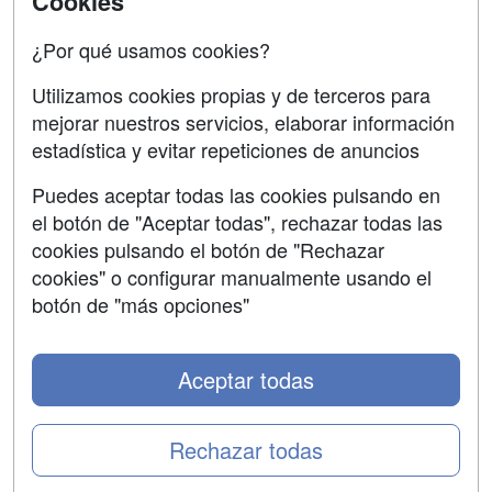
Cookies
Acceso Centros
Oposiciones
¿Por qué usamos cookies?
SÍGUENOS EN:
Contactar
Utilizamos cookies propias y de terceros para
mejorar nuestros servicios, elaborar información
Confidencialidad
estadística y evitar repeticiones de anuncios
Aviso legal
Puedes aceptar todas las cookies pulsando en
Copyleft
el botón de "Aceptar todas", rechazar todas las
cookies pulsando el botón de "Rechazar
cookies" o configurar manualmente usando el
botón de "más opciones"
Grupo formazion:
Aceptar todas
Rechazar todas