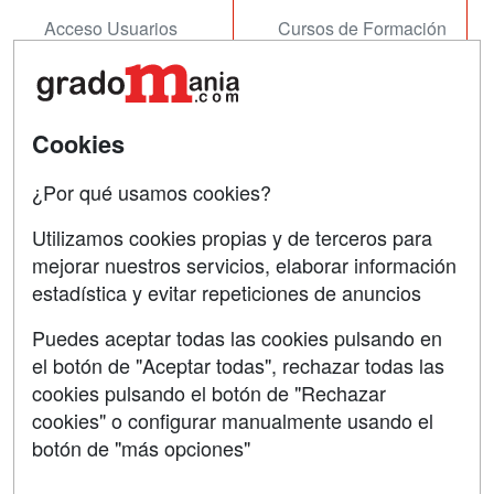
Acceso Usuarios
Cursos de Formación
Acceso Centros
Oposiciones
SÍGUENOS EN:
Contactar
Cookies
Confidencialidad
¿Por qué usamos cookies?
Aviso legal
Utilizamos cookies propias y de terceros para
Copyleft
mejorar nuestros servicios, elaborar información
estadística y evitar repeticiones de anuncios
Puedes aceptar todas las cookies pulsando en
el botón de "Aceptar todas", rechazar todas las
Grupo formazion:
cookies pulsando el botón de "Rechazar
cookies" o configurar manualmente usando el
botón de "más opciones"