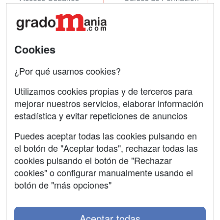
Acceso Centros
Oposiciones
SÍGUENOS EN:
Contactar
Cookies
Confidencialidad
¿Por qué usamos cookies?
Aviso legal
Utilizamos cookies propias y de terceros para
Copyleft
mejorar nuestros servicios, elaborar información
estadística y evitar repeticiones de anuncios
Puedes aceptar todas las cookies pulsando en
el botón de "Aceptar todas", rechazar todas las
Grupo formazion:
cookies pulsando el botón de "Rechazar
cookies" o configurar manualmente usando el
botón de "más opciones"
Aceptar todas