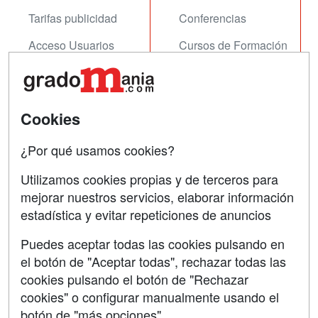
Tarifas publicidad
Conferencias
Acceso Usuarios
Cursos de Formación
Acceso Centros
Oposiciones
SÍGUENOS EN:
Contactar
Cookies
Confidencialidad
¿Por qué usamos cookies?
Aviso legal
Utilizamos cookies propias y de terceros para
mejorar nuestros servicios, elaborar información
Copyleft
estadística y evitar repeticiones de anuncios
Puedes aceptar todas las cookies pulsando en
el botón de "Aceptar todas", rechazar todas las
Grupo formazion:
cookies pulsando el botón de "Rechazar
cookies" o configurar manualmente usando el
botón de "más opciones"