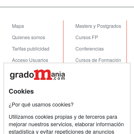
Mapa
Masters y Postgrados
Quienes somos
Cursos FP
Tarifas publicidad
Conferencias
Acceso Usuarios
Cursos de Formación
Acceso Centros
Oposiciones
SÍGUENOS EN:
Contactar
Cookies
Confidencialidad
¿Por qué usamos cookies?
Aviso legal
Utilizamos cookies propias y de terceros para
mejorar nuestros servicios, elaborar información
Copyleft
estadística y evitar repeticiones de anuncios