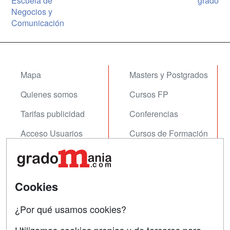
Escuela de
grado
Negocios y
Comunicación
Mapa
Masters y Postgrados
Quienes somos
Cursos FP
Tarifas publicidad
Conferencias
Acceso Usuarios
Cursos de Formación
Acceso Centros
Oposiciones
SÍGUENOS EN:
Contactar
Cookies
Confidencialidad
¿Por qué usamos cookies?
Aviso legal