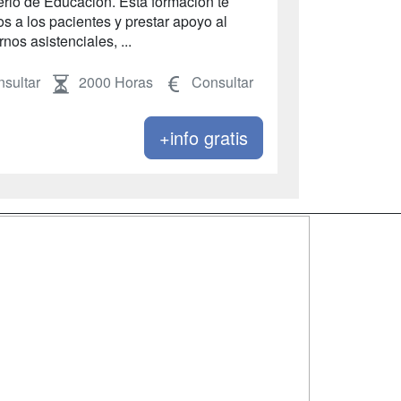
rio de Educación. Esta formación te
s a los pacientes y prestar apoyo al
nos asistenciales, ...
sultar
2000 Horas
Consultar
+info gratis
SÍGUENOS EN:
dad