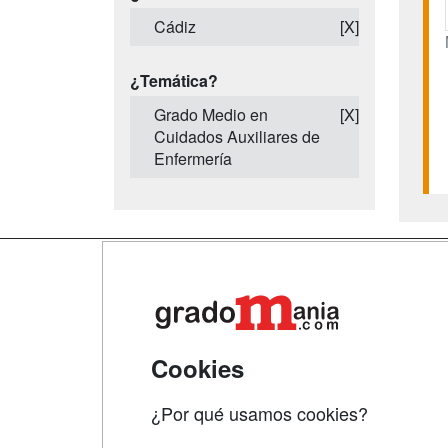
Cádiz
[X]
¿Temática?
Grado Medio en
[X]
Cuidados Auxiliares de
Enfermería
Map
Qui
Tari
Cookies
Acce
¿Por qué usamos cookies?
Acce