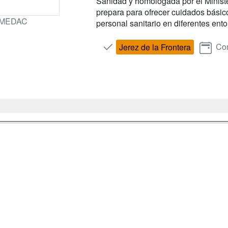
Sanidad y homologada por el Ministe
prepara para ofrecer cuidados básico
MEDAC
personal sanitario en diferentes entor
Con
Jerez de la Frontera
a
Masters y
Contactar
Postgrados
enes somos
Confidenciali
Cursos FP
fas publicidad
Aviso legal
Conferencias
so Usuarios
Copyleft
Cursos de
so Centros
Formación