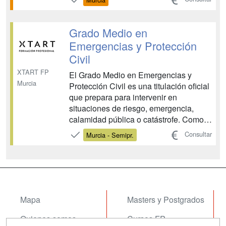
Civil aprenderás a actuar en tareas de
previsión, prevención, planificación e
intervención, siempre con el objetivo de
Grado Medio en
proteger a las...
Emergencias y Protección
Civil
XTART FP
El Grado Medio en Emergencias y
Murcia
Protección Civil es una titulación oficial
que prepara para intervenir en
situaciones de riesgo, emergencia,
calamidad pública o catástrofe. Como
Técnico en Emergencias y Protección
Consultar
Murcia - Semipr.
Civil aprenderás a actuar en tareas de
previsión, prevención, planificación e
intervención, siempre con el objetivo de
proteger a las...
Mapa
Masters y Postgrados
Quienes somos
Cursos FP