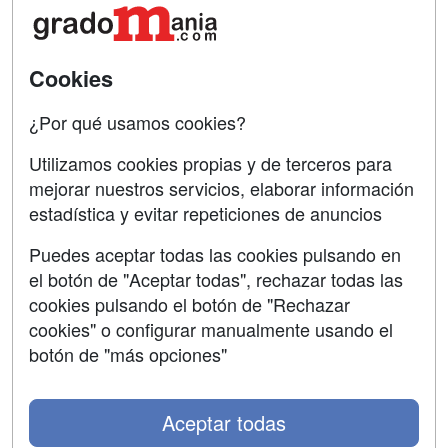
Tarifas publicidad
Conferencias
Acceso Usuarios
Cursos de Formación
Cookies
Acceso Centros
Oposiciones
¿Por qué usamos cookies?
SÍGUENOS EN:
Contactar
Utilizamos cookies propias y de terceros para
mejorar nuestros servicios, elaborar información
Confidencialidad
estadística y evitar repeticiones de anuncios
Aviso legal
Puedes aceptar todas las cookies pulsando en
Copyleft
el botón de "Aceptar todas", rechazar todas las
cookies pulsando el botón de "Rechazar
cookies" o configurar manualmente usando el
botón de "más opciones"
Grupo formazion:
Aceptar todas