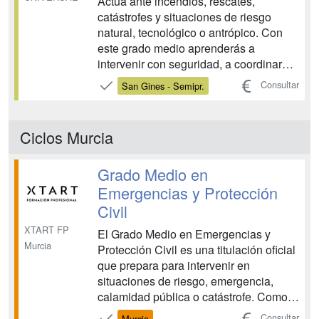
Actúa ante incendios, rescates,
catástrofes y situaciones de riesgo
natural, tecnológico o antrópico. Con
este grado medio aprenderás a
intervenir con seguridad, a coordinar
equipos y a aplicar protocolos reales de
Consultar
San Gines - Semipr.
actuación en todo tipo de entornos
(urbanos, forestales y rurales).
Titulación oficial de 2.000 horas....
Ciclos Murcia
Grado Medio en
Emergencias y Protección
Civil
XTART FP
El Grado Medio en Emergencias y
Murcia
Protección Civil es una titulación oficial
que prepara para intervenir en
situaciones de riesgo, emergencia,
calamidad pública o catástrofe. Como
Técnico en Emergencias y Protección
Consultar
Murcia