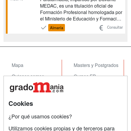
MEDAC, es una titulación oficial de
Formación Profesional homologada por
el Ministerio de Educación y Formación
Profesional. Esta FP te capacita para
Consultar
Almería
elaborar y dispensar productos
farmacéuticos y parafarmacéuticos, así
como para gestionar recetas en oficinas
de farmacia y otros estab...
Mapa
Masters y Postgrados
Quienes somos
Cursos FP
Tarifas publicidad
Conferencias
Acceso Usuarios
Cursos de Formación
Cookies
Acceso Centros
Oposiciones
¿Por qué usamos cookies?
SÍGUENOS EN:
Contactar
Utilizamos cookies propias y de terceros para