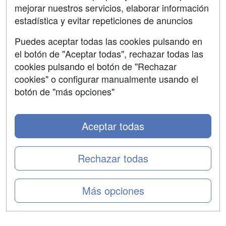
mejorar nuestros servicios, elaborar información
Confidencialidad
estadística y evitar repeticiones de anuncios
Aviso legal
Puedes aceptar todas las cookies pulsando en
Copyleft
el botón de "Aceptar todas", rechazar todas las
cookies pulsando el botón de "Rechazar
cookies" o configurar manualmente usando el
botón de "más opciones"
Grupo formazion:
Aceptar todas
Rechazar todas
Más opciones
Copyright 2000-2026 Formazion Web, S.L. - Calle