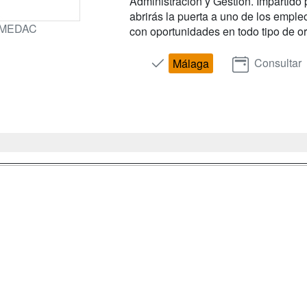
Administración y Gestión. Impartido
abrirás la puerta a uno de los emp
MEDAC
con oportunidades en todo tipo de or
Consultar
Málaga
a
Masters y
Contactar
Postgrados
enes somos
Confidenciali
Cursos FP
fas publicidad
Aviso legal
Conferencias
so Usuarios
Copyleft
Cursos de
so Centros
Formación