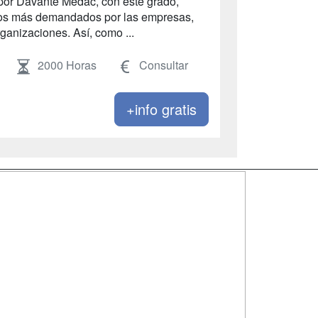
 por Davante Medac, con este grado,
leos más demandados por las empresas,
ganizaciones. Así, como ...
2000 Horas
Consultar
+info gratis
SÍGUENOS EN:
dad