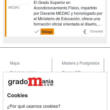
El Grado Superior en
MEDAC
Acondicionamiento Físico, impartido
por Davante MEDAC y homologado por
el Ministerio de Educación, ofrece una
formación oficial orientada al diseño,
planificación y dirección de actividades
Consultar
Málaga
físico-deportivas adaptadas a las
necesidades y objetivos de cada
usuario. Esta titulación te permitirá
desarrollar tu carrera profesional ...
Mapa
Masters y Postgrados
Quienes somos
Cursos FP
Tarifas publicidad
Conferencias
Acceso Usuarios
Cursos de Formación
Cookies
Acceso Centros
Oposiciones
¿Por qué usamos cookies?