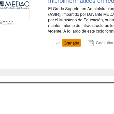
microinformáticos en re
El Grado Superior en Administració
(ASIR), impartido por Davante MEDAC
por el Ministerio de Educación, orien
MEDAC
mantenimiento de infraestructuras t
vigente. A lo largo de este ciclo forma
Consultar
Granada
a
Masters y
Contactar
Postgrados
enes somos
Confidenciali
Cursos FP
fas publicidad
Aviso legal