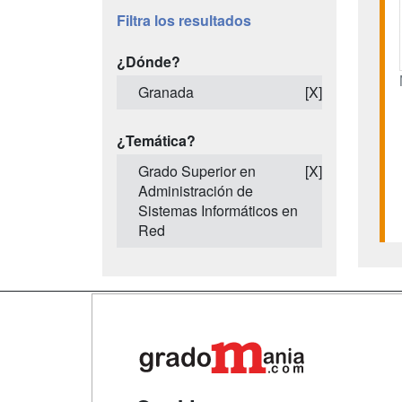
Filtra los resultados
¿Dónde?
Granada
[X]
¿Temática?
Grado Superior en
[X]
Administración de
Sistemas Informáticos en
Red
Map
Qui
Tari