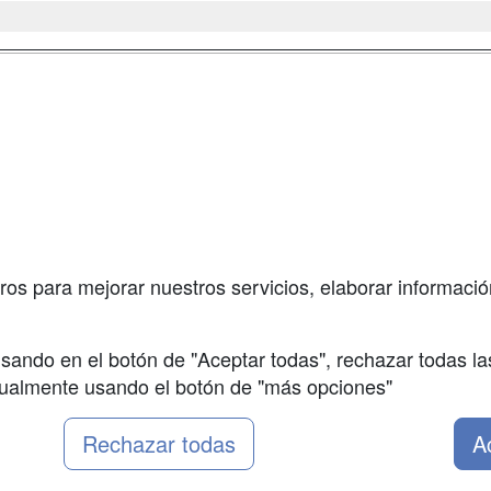
a
Masters y
Contactar
Postgrados
enes somos
Confidenciali
Cursos FP
fas publicidad
Aviso legal
Conferencias
so Usuarios
Copyleft
Cursos de
so Centros
Formación
ros para mejorar nuestros servicios, elaborar información
Oposiciones
sando en el botón de "Aceptar todas", rechazar todas la
nualmente usando el botón de "más opciones"
Rechazar todas
A