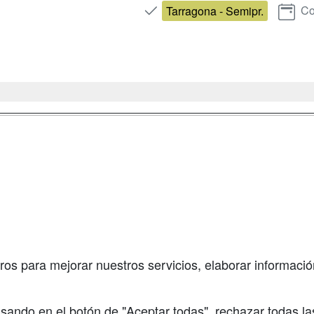
Co
Tarragona - Semipr.
a
Masters y
Contactar
Postgrados
enes somos
Confidenciali
Cursos FP
fas publicidad
Aviso legal
Conferencias
so Usuarios
Copyleft
Cursos de
so Centros
Formación
ros para mejorar nuestros servicios, elaborar información
Oposiciones
sando en el botón de "Aceptar todas", rechazar todas la