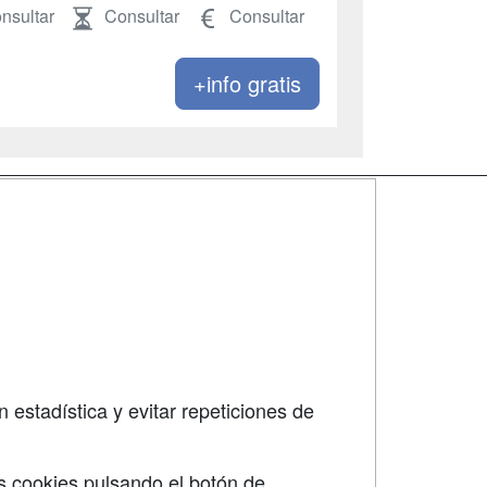
nsultar
Consultar
Consultar
+info gratis
SÍGUENOS EN:
dad
 estadística y evitar repeticiones de
s cookies pulsando el botón de