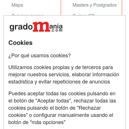
Mapa
Masters y Postgrados
Quienes somos
Cursos FP
Tarifas publicidad
Conferencias
Acceso Usuarios
Cursos de Formación
Cookies
Acceso Centros
Oposiciones
¿Por qué usamos cookies?
SÍGUENOS EN:
Contactar
Utilizamos cookies propias y de terceros para
mejorar nuestros servicios, elaborar información
Confidencialidad
estadística y evitar repeticiones de anuncios
Aviso legal
Puedes aceptar todas las cookies pulsando en
Copyleft
el botón de "Aceptar todas", rechazar todas las
cookies pulsando el botón de "Rechazar
cookies" o configurar manualmente usando el
botón de "más opciones"