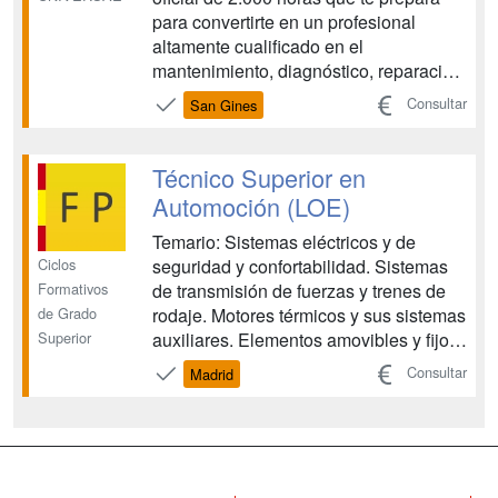
para convertirte en un profesional
altamente cualificado en el
mantenimiento, diagnóstico, reparación
y gestión de vehículos de última
Consultar
San Gines
generación. Te formarás en mecánica,
electricidad y electrónica, combinada
con un enfoque práctico orientado al
Técnico Superior en
entorno laboral real....
Automoción (LOE)
Temario: Sistemas eléctricos y de
Ciclos
seguridad y confortabilidad. Sistemas
Formativos
de transmisión de fuerzas y trenes de
de Grado
rodaje. Motores térmicos y sus sistemas
Superior
auxiliares. Elementos amovibles y fijos
no estructurales. Tratamiento y
Consultar
Madrid
recubrimiento de superficies.
Estructuras del vehículo. Gestión y
logística del mantenimiento de
vehículos. Técnicas de comunicaci...