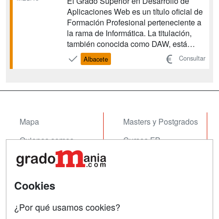
El Grado Superior en Desarrollo de
Aplicaciones Web es un título oficial de
Formación Profesional perteneciente a
la rama de Informática. La titulación,
también conocida como DAW, está
acreditada por el Ministerio de
Consultar
Albacete
Educación. En esta FP, impartida por
Davante Medac conocerás la parte front
end de la programación así como
aspectos fundamentales de...
Mapa
Masters y Postgrados
Quienes somos
Cursos FP
Tarifas publicidad
Conferencias
Acceso Usuarios
Cursos de Formación
Cookies
Acceso Centros
Oposiciones
¿Por qué usamos cookies?