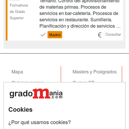
Temario: Control del aprovisionamiento
Formativos
de materias primas. Procesos de
de Grado
servicios en bar-cafetería. Procesos de
Superior
servicios en restaurante. Sumillería.
Planificación y dirección de servicios y
eventos en restauración. Gestión de la
Consultar
Madrid
calidad y de la seguridad e higiene
alimentaria. Gastronomía y nutrición.
Gestión administrativa y comercial en
restauració...
Mapa
Masters y Postgrados
Quienes somos
Cursos FP
Tarifas publicidad
Conferencias
Acceso Usuarios
Cursos de Formación
Cookies
Acceso Centros
Oposiciones
¿Por qué usamos cookies?