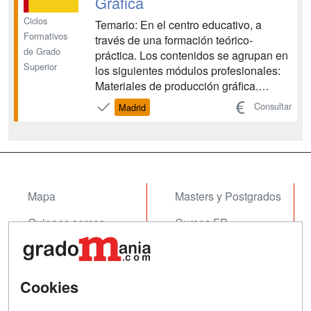
Gráfica
Ciclos
Temario: En el centro educativo, a
Formativos
través de una formación teórico-
de Grado
práctica. Los contenidos se agrupan en
Superior
los siguientes módulos profesionales:
Materiales de producción gráfica.
Organización de los procesos de
Consultar
Madrid
preimpresión digital. Diseño de
productos gráficos. Comercialización
de productos gráficos y atención al
cliente. Gestión de la producción en ...
Mapa
Masters y Postgrados
Quienes somos
Cursos FP
Tarifas publicidad
Conferencias
Acceso Usuarios
Cursos de Formación
Cookies
Acceso Centros
Oposiciones