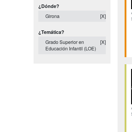
¿Dónde?
Girona
[X]
¿Temática?
Grado Superior en
[X]
Educación Infantil (LOE)