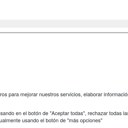
a
Masters y
Contactar
Postgrados
enes somos
Confidenciali
Cursos FP
fas publicidad
Aviso legal
Conferencias
so Usuarios
Copyleft
Cursos de
so Centros
Formación
ros para mejorar nuestros servicios, elaborar información
Oposiciones
sando en el botón de "Aceptar todas", rechazar todas la
nualmente usando el botón de "más opciones"