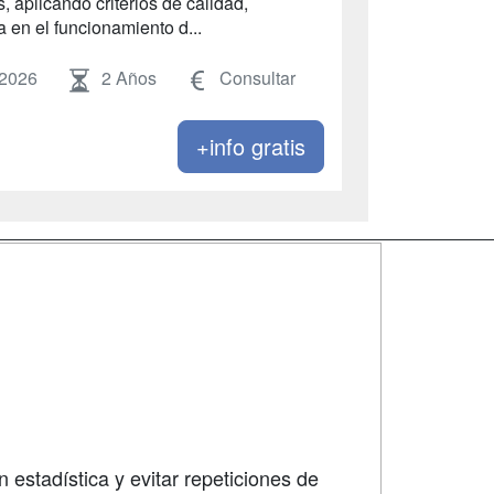
, aplicando criterios de calidad,
a en el funcionamiento d...
 2026
2 Años
Consultar
+info gratis
SÍGUENOS EN:
dad
 estadística y evitar repeticiones de