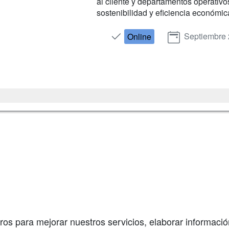
al cliente y departamentos operativos
sostenibilidad y eficiencia económic
Septiembre
Online
a
Masters y
Contactar
Postgrados
enes somos
Confidenciali
Cursos FP
fas publicidad
Aviso legal
Conferencias
so Usuarios
Copyleft
Cursos de
so Centros
Formación
ros para mejorar nuestros servicios, elaborar información