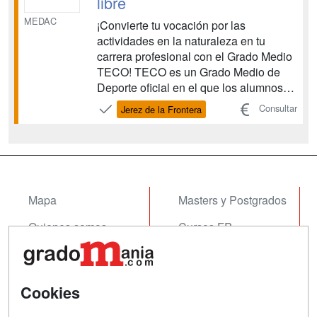
libre
MEDAC
¡Convierte tu vocación por las
actividades en la naturaleza en tu
carrera profesional con el Grado Medio
TECO! TECO es un Grado Medio de
Deporte oficial en el que los alumnos
aprenderán a dirigir actividades físico-
Consultar
Jerez de la Frontera
deportivas en la naturaleza tales como
rutas a caballo, a pie, en bicicleta o en
el medio acuático. Esta titulación ha
pasado a denom...
Mapa
Masters y Postgrados
Quienes somos
Cursos FP
Tarifas publicidad
Conferencias
Acceso Usuarios
Cursos de Formación
Cookies
Acceso Centros
Oposiciones