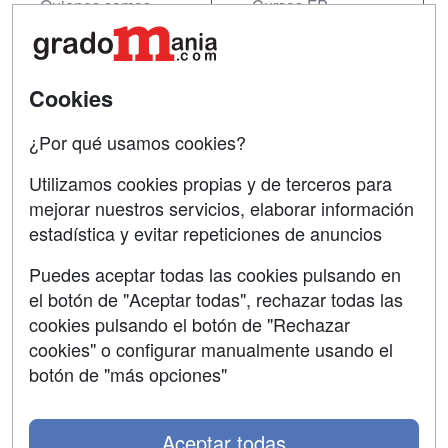
Quienes somos
Cursos FP
Tarifas publicidad
Conferencias
Acceso Usuarios
Cursos de Formación
Cookies
Acceso Centros
Oposiciones
¿Por qué usamos cookies?
SÍGUENOS EN:
Contactar
Utilizamos cookies propias y de terceros para
mejorar nuestros servicios, elaborar información
Confidencialidad
estadística y evitar repeticiones de anuncios
Aviso legal
Puedes aceptar todas las cookies pulsando en
Copyleft
el botón de "Aceptar todas", rechazar todas las
cookies pulsando el botón de "Rechazar
cookies" o configurar manualmente usando el
botón de "más opciones"
Grupo formazion:
Aceptar todas