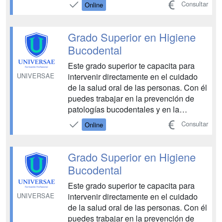
adquirir una formación académica
Consultar
Online
como la FP de Grado Superior de
Técnico en Higiene Bucodental. ¡En
CEAC te ayudamos a superar las
Grado Superior en Higiene
Pruebas Libres y hacerte con tu título
Bucodental
oficial! Con la...
Este grado superior te capacita para
UNIVERSAE
intervenir directamente en el cuidado
de la salud oral de las personas. Con él
puedes trabajar en la prevención de
patologías bucodentales y en la
atención diaria al paciente. Aprenderás
Consultar
Online
a aplicar técnicas de higiene y
profilaxis, a colaborar en
procedimientos odontológicos, a
Grado Superior en Higiene
manejar instrumental clínico y a pa...
Bucodental
Este grado superior te capacita para
UNIVERSAE
intervenir directamente en el cuidado
de la salud oral de las personas. Con él
puedes trabajar en la prevención de