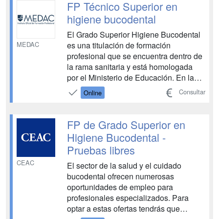
FP Técnico Superior en
higiene bucodental
El Grado Superior Higiene Bucodental
MEDAC
es una titulación de formación
profesional que se encuentra dentro de
la rama sanitaria y está homologada
por el Ministerio de Educación. En la
FP Higiene Bucodental, aprenderás a
Consultar
Online
detectar las principales patologías y
alteraciones que se pueden encontrar
en la cavidad oral, así como a aplicar
FP de Grado Superior en
técnicas para preve...
Higiene Bucodental -
Pruebas libres
CEAC
El sector de la salud y el cuidado
bucodental ofrecen numerosas
oportunidades de empleo para
profesionales especializados. Para
optar a estas ofertas tendrás que