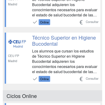
Madrid
Bucodental adquieren los
conocimientos necesarios para evaluar
el estado de salud bucodental de las
personas, detectando mediante
Consultar
Online
exploración e identificando posibles
alteraciones, su etiología y las medidas
necesarias para su prevención y/o
Técnico Superior en Higiene
corrección, remitiendo al facultativo. ...
Bucodental
Los alumnos que cursan los estudios
CEU FP
de Técnico Superior en Higiene
Madrid
Bucodental adquieren los
conocimientos necesarios para evaluar
el estado de salud bucodental de las
personas, detectando mediante
Consultar
Online
exploración e identificando posibles
alteraciones, su etiología y las medidas
necesarias para su prevención y/o
Ciclos Online
corrección, remitiendo al facultativo. ...