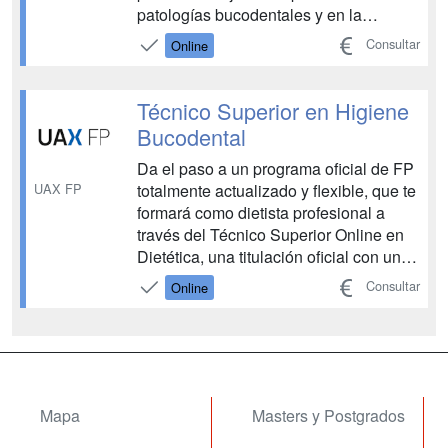
patologías bucodentales y en la
atención diaria al paciente. Aprenderás
Consultar
Online
a aplicar técnicas de higiene y
profilaxis, a colaborar en
procedimientos odontológicos, a
Técnico Superior en Higiene
manejar instrumental clínico y a pa...
Bucodental
Da el paso a un programa oficial de FP
UAX FP
totalmente actualizado y flexible, que te
formará como dietista profesional a
través del Técnico Superior Online en
Dietética, una titulación oficial con una
duración de 2 años diseñada para
Consultar
Online
prepararte para los retos actuales del
ámbito de la alimentación, la nutrición y
la salud. Una preparación actualizad...
Mapa
Masters y Postgrados