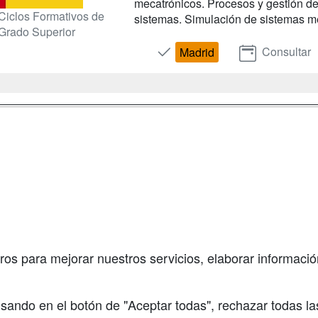
mecatrónicos. Procesos y gestión de
Ciclos Formativos de
sistemas. Simulación de sistemas me
Grado Superior
Consultar
Madrid
a
Masters y
Contactar
Postgrados
enes somos
Confidenciali
Cursos FP
fas publicidad
Aviso legal
Conferencias
so Usuarios
Copyleft
Cursos de
so Centros
Formación
ros para mejorar nuestros servicios, elaborar información
Oposiciones
sando en el botón de "Aceptar todas", rechazar todas la