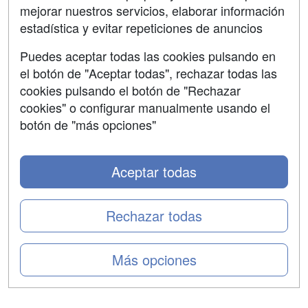
mejorar nuestros servicios, elaborar información
Confidencialidad
estadística y evitar repeticiones de anuncios
Aviso legal
Puedes aceptar todas las cookies pulsando en
Copyleft
el botón de "Aceptar todas", rechazar todas las
cookies pulsando el botón de "Rechazar
cookies" o configurar manualmente usando el
botón de "más opciones"
Grupo formazion:
Aceptar todas
Rechazar todas
Más opciones
Copyright 2000-2026 Formazion Web, S.L. - Calle