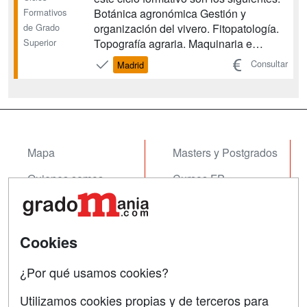
Formativos
Botánica agronómica Gestión y
de Grado
organización del vivero. Fitopatología.
Superior
Topografía agraria. Maquinaria e
instalaciones agroforestales.
Consultar
Madrid
Planificación de cultivos. Gestión de
cultivos. Diseño de jardines y
restauración del paisaje. Conservación
de jardines y céspedes...
Mapa
Masters y Postgrados
Quienes somos
Cursos FP
Tarifas publicidad
Conferencias
Acceso Usuarios
Cursos de Formación
Cookies
Acceso Centros
Oposiciones
¿Por qué usamos cookies?
SÍGUENOS EN:
Contactar
Utilizamos cookies propias y de terceros para