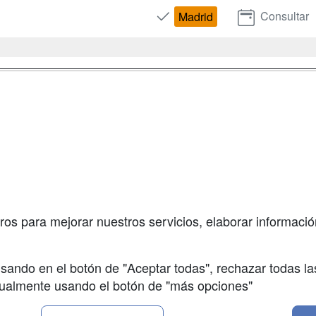
Consultar
Madrid
a
Masters y
Contactar
Postgrados
enes somos
Confidenciali
Cursos FP
fas publicidad
Aviso legal
Conferencias
so Usuarios
Copyleft
Cursos de
so Centros
Formación
ros para mejorar nuestros servicios, elaborar información
Oposiciones
sando en el botón de "Aceptar todas", rechazar todas la
nualmente usando el botón de "más opciones"