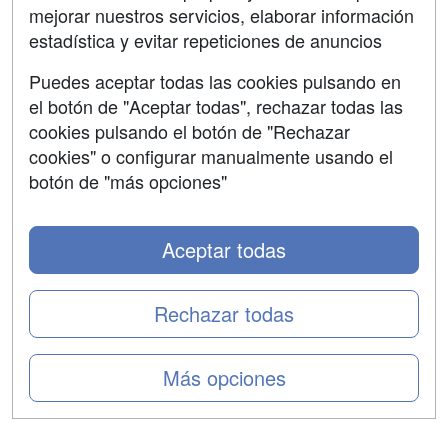
mejorar nuestros servicios, elaborar información
Confidencialidad
estadística y evitar repeticiones de anuncios
Aviso legal
Puedes aceptar todas las cookies pulsando en
Copyleft
el botón de "Aceptar todas", rechazar todas las
cookies pulsando el botón de "Rechazar
cookies" o configurar manualmente usando el
botón de "más opciones"
Grupo formazion:
Aceptar todas
Rechazar todas
Más opciones
Copyright 2000-2026 Formazion Web, S.L. - Calle