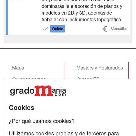
dominarás la elaboración de planos y
modelos en 2D y 3D, además de
trabajar con instrumentos topográficos
de precisión para desarrollar proyectos
Consultar
Online
de infraestructuras y obras de servicio
público. Aprenderás a gestionar planes
de seguridad, control de residuos y
tramitación de pe...
Mapa
Masters y Postgrados
Quienes somos
Cursos FP
Tarifas publicidad
Conferencias
Acceso Usuarios
Cursos de Formación
Cookies
Acceso Centros
Oposiciones
¿Por qué usamos cookies?
SÍGUENOS EN:
Contactar
Utilizamos cookies propias y de terceros para