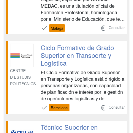
MEDAC, es una titulación oficial de
Formación Profesional, homologada
por el Ministerio de Educación, que te
prepara para acceder a un sector en
Consultar
Málaga
plena expansión. Esta formación te
capacita como Técnico Superior en
Transporte y Logística, dotándote de las
Ciclo Formativo de Grado
habilidades necesarias para ...
Superior en Transporte y
Logística
CENTRE
El Ciclo Formativo de Grado Superior
D`ESTUDIS
en Transporte y Logística está dirigido a
POLITÈCNICS
personas organizadas, con capacidad
de planificación e interés por la gestión
de operaciones logísticas y de
transporte. Aprenderás a coordinar
Consultar
Barcelona
actividades de transporte de
mercancías y viajeros, gestionar
operaciones logísticas, optimizar rutas y
Técnico Superior en
controlar la cadena de ...