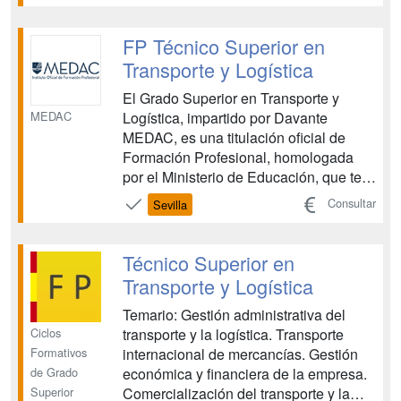
pueda surgir el profesional que llevas
dentro. Estamos en permanente
FP Técnico Superior en
contacto con las empre...
Transporte y Logística
El Grado Superior en Transporte y
MEDAC
Logística, impartido por Davante
MEDAC, es una titulación oficial de
Formación Profesional, homologada
por el Ministerio de Educación, que te
prepara para acceder a un sector en
Consultar
Sevilla
plena expansión. Esta formación te
capacita como Técnico Superior en
Transporte y Logística, dotándote de las
Técnico Superior en
habilidades necesarias para ...
Transporte y Logística
Temario: Gestión administrativa del
Ciclos
transporte y la logística. Transporte
Formativos
internacional de mercancías. Gestión
de Grado
económica y financiera de la empresa.
Superior
Comercialización del transporte y la