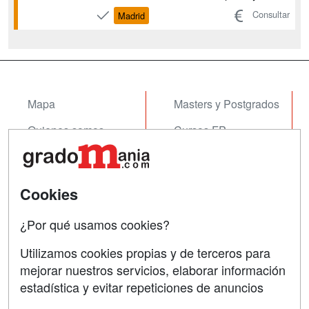
logística. Logística de almacenamiento.
Consultar
Madrid
Logística de aprovisionamiento.
Gestión administrativa del comercio
internacional. Organización del
transporte de viajeros. O...
Mapa
Masters y Postgrados
Quienes somos
Cursos FP
Tarifas publicidad
Conferencias
Acceso Usuarios
Cursos de Formación
Cookies
Acceso Centros
Oposiciones
¿Por qué usamos cookies?
SÍGUENOS EN:
Contactar
Utilizamos cookies propias y de terceros para
mejorar nuestros servicios, elaborar información
Confidencialidad
estadística y evitar repeticiones de anuncios
Aviso legal