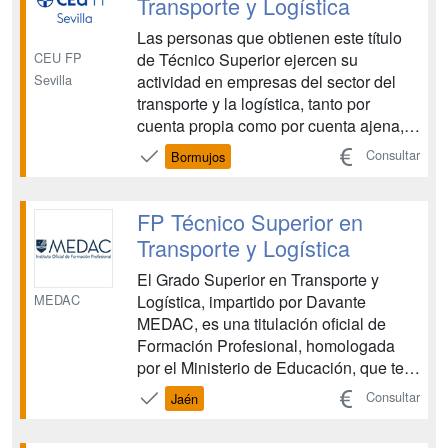
Transporte y Logística
Las personas que obtienen este título
CEU FP
de Técnico Superior ejercen su
Sevilla
actividad en empresas del sector del
transporte y la logística, tanto por
cuenta propia como por cuenta ajena,
realizando funciones de planificación,
Consultar
Bormujos
organización, gestión y
comercialización del servicio de
transporte y/o de logística. PRÁCTICAS
FP Técnico Superior en
El período de formación en cent...
Transporte y Logística
El Grado Superior en Transporte y
MEDAC
Logística, impartido por Davante
MEDAC, es una titulación oficial de
Formación Profesional, homologada
por el Ministerio de Educación, que te
prepara para acceder a un sector en
Consultar
Jaén
plena expansión. Esta formación te
capacita como Técnico Superior en