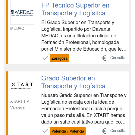
Transporte y Logística, dotándote de las
FP Técnico Superior en
habilidades necesarias para ...
Transporte y Logística
El Grado Superior en Transporte y
MEDAC
Logística, impartido por Davante
MEDAC, es una titulación oficial de
Formación Profesional, homologada
por el Ministerio de Educación, que te
prepara para acceder a un sector en
Consultar
Zaragoza
plena expansión. Esta formación te
capacita como Técnico Superior en
Transporte y Logística, dotándote de las
Grado Superior en
habilidades necesarias para ...
Transporte y Logística
Nuestro Grado Superior en Transporte y
XTART FP
Logística no encaja con la idea de
Valencia
Formación Profesional clásica porque
va un paso más allá. En XTART hemos
dado un salto cualitativo para que, con
la más avanzada tecnología y una
Consultar
Valencia / València
metodología realmente innovadora,