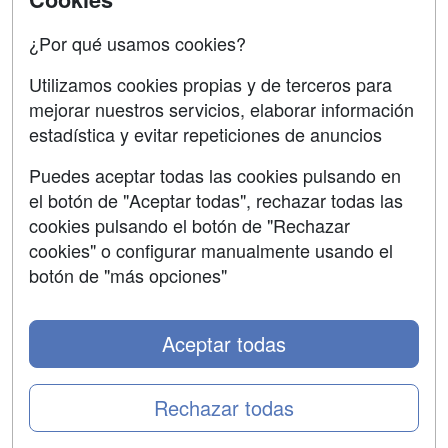
Acceso Centros
Oposiciones
¿Por qué usamos cookies?
SÍGUENOS EN:
Contactar
Utilizamos cookies propias y de terceros para
mejorar nuestros servicios, elaborar información
Confidencialidad
estadística y evitar repeticiones de anuncios
Aviso legal
Puedes aceptar todas las cookies pulsando en
Copyleft
el botón de "Aceptar todas", rechazar todas las
cookies pulsando el botón de "Rechazar
cookies" o configurar manualmente usando el
botón de "más opciones"
Grupo formazion:
Aceptar todas
Rechazar todas