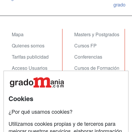
grado
Mapa
Masters y Postgrados
Quienes somos
Cursos FP
Tarifas publicidad
Conferencias
Acceso Usuarios
Cursos de Formación
Acceso Centros
Oposiciones
SÍGUENOS EN:
Contactar
Cookies
Confidencialidad
¿Por qué usamos cookies?
Aviso legal
Utilizamos cookies propias y de terceros para
mejorar nuestros servicios, elaborar información
Copyleft