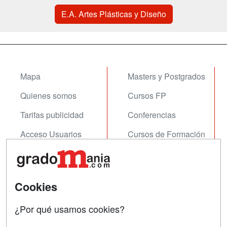
E.A. Artes Plásticas y Diseño
Mapa
Masters y Postgrados
Quienes somos
Cursos FP
Tarifas publicidad
Conferencias
Acceso Usuarios
Cursos de Formación
Acceso Centros
Oposiciones
SÍGUENOS EN:
Contactar
Cookies
Confidencialidad
¿Por qué usamos cookies?
Aviso legal