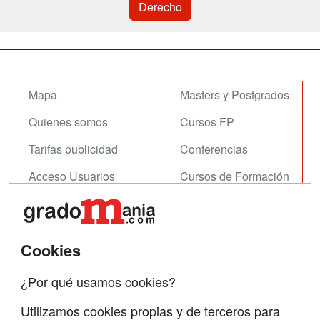
Derecho
Mapa
Masters y Postgrados
Quienes somos
Cursos FP
Tarifas publicidad
Conferencias
Acceso Usuarios
Cursos de Formación
Acceso Centros
Oposiciones
SÍGUENOS EN:
Contactar
Cookies
Confidencialidad
¿Por qué usamos cookies?
Aviso legal
Utilizamos cookies propias y de terceros para