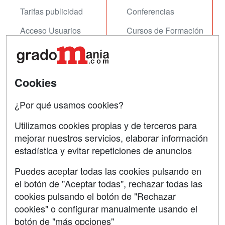
Tarifas publicidad
Conferencias
Acceso Usuarios
Cursos de Formación
Acceso Centros
Oposiciones
SÍGUENOS EN:
Contactar
Cookies
Confidencialidad
¿Por qué usamos cookies?
Aviso legal
Utilizamos cookies propias y de terceros para
mejorar nuestros servicios, elaborar información
Copyleft
estadística y evitar repeticiones de anuncios
Puedes aceptar todas las cookies pulsando en
el botón de "Aceptar todas", rechazar todas las
Grupo formazion:
cookies pulsando el botón de "Rechazar
cookies" o configurar manualmente usando el
botón de "más opciones"