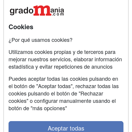
Acceso Centros
Oposiciones
SÍGUENOS EN:
Contactar
Cookies
Confidencialidad
¿Por qué usamos cookies?
Aviso legal
Utilizamos cookies propias y de terceros para
mejorar nuestros servicios, elaborar información
Copyleft
estadística y evitar repeticiones de anuncios
Puedes aceptar todas las cookies pulsando en
el botón de "Aceptar todas", rechazar todas las
Grupo formazion:
cookies pulsando el botón de "Rechazar
cookies" o configurar manualmente usando el
botón de "más opciones"
Aceptar todas