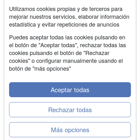
Aviso legal
Utilizamos cookies propias y de terceros para
mejorar nuestros servicios, elaborar información
Copyleft
estadística y evitar repeticiones de anuncios
Puedes aceptar todas las cookies pulsando en
el botón de "Aceptar todas", rechazar todas las
Grupo formazion:
cookies pulsando el botón de "Rechazar
cookies" o configurar manualmente usando el
botón de "más opciones"
Aceptar todas
Rechazar todas
Copyright 2000-2026 Formazion Web, S.L. - Calle
Más opciones
Fermín Caballero, 62 - 28034 Madrid Tel: 91 533 70 78