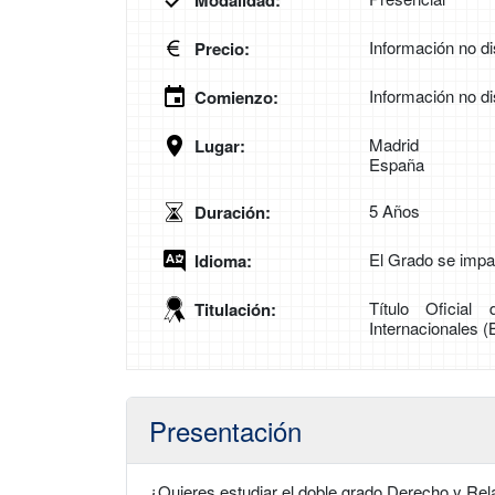
Modalidad:
Información no di
Precio:
Información no di
Comienzo:
Madrid
Lugar:
España
5 Años
Duración:
El Grado se impar
Idioma:
Título Oficia
Titulación:
Internacionales (B
Presentación
¿Quieres estudiar el doble grado Derecho y Rel