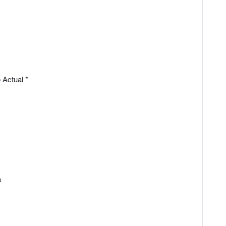
 Actual *
a