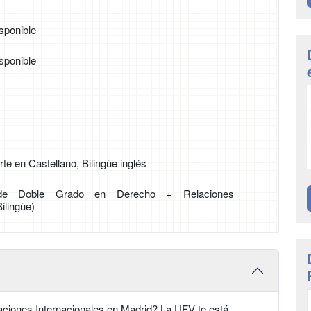
sponible
sponible
te en Castellano, Bilingüe inglés
l de Doble Grado en Derecho + Relaciones
ilingüe)
aciones Internacionales en Madrid? La UFV te está