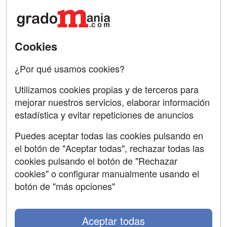
Tarifas publicidad
Conferencias
Acceso Usuarios
Cursos de Formación
Cookies
Acceso Centros
Oposiciones
¿Por qué usamos cookies?
SÍGUENOS EN:
Contactar
Utilizamos cookies propias y de terceros para
mejorar nuestros servicios, elaborar información
Confidencialidad
estadística y evitar repeticiones de anuncios
Aviso legal
Puedes aceptar todas las cookies pulsando en
Copyleft
el botón de "Aceptar todas", rechazar todas las
cookies pulsando el botón de "Rechazar
cookies" o configurar manualmente usando el
botón de "más opciones"
Grupo formazion:
Aceptar todas