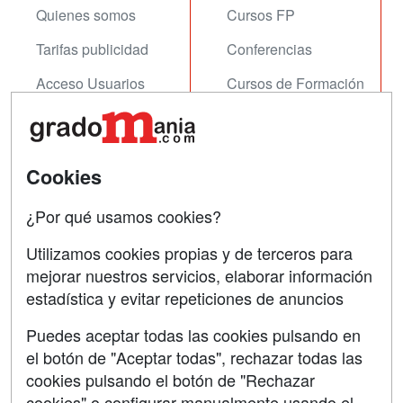
Quienes somos
Cursos FP
Tarifas publicidad
Conferencias
Acceso Usuarios
Cursos de Formación
Acceso Centros
Oposiciones
SÍGUENOS EN:
Contactar
Cookies
Confidencialidad
¿Por qué usamos cookies?
Aviso legal
Utilizamos cookies propias y de terceros para
mejorar nuestros servicios, elaborar información
Copyleft
estadística y evitar repeticiones de anuncios
Puedes aceptar todas las cookies pulsando en
el botón de "Aceptar todas", rechazar todas las
Grupo formazion:
cookies pulsando el botón de "Rechazar
cookies" o configurar manualmente usando el