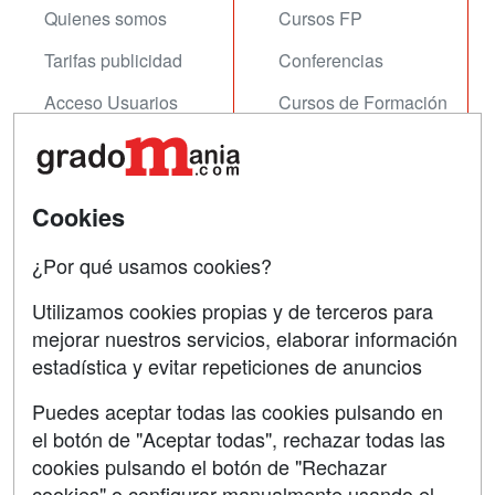
Quienes somos
Cursos FP
Tarifas publicidad
Conferencias
Acceso Usuarios
Cursos de Formación
Acceso Centros
Oposiciones
SÍGUENOS EN:
Contactar
Cookies
Confidencialidad
¿Por qué usamos cookies?
Aviso legal
Utilizamos cookies propias y de terceros para
mejorar nuestros servicios, elaborar información
Copyleft
estadística y evitar repeticiones de anuncios
Puedes aceptar todas las cookies pulsando en
el botón de "Aceptar todas", rechazar todas las
Grupo formazion:
cookies pulsando el botón de "Rechazar
cookies" o configurar manualmente usando el