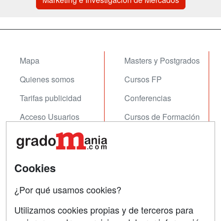
Mapa
Masters y Postgrados
Quienes somos
Cursos FP
Tarifas publicidad
Conferencias
Acceso Usuarios
Cursos de Formación
Acceso Centros
Oposiciones
SÍGUENOS EN:
Contactar
Cookies
Confidencialidad
¿Por qué usamos cookies?
Aviso legal
Utilizamos cookies propias y de terceros para