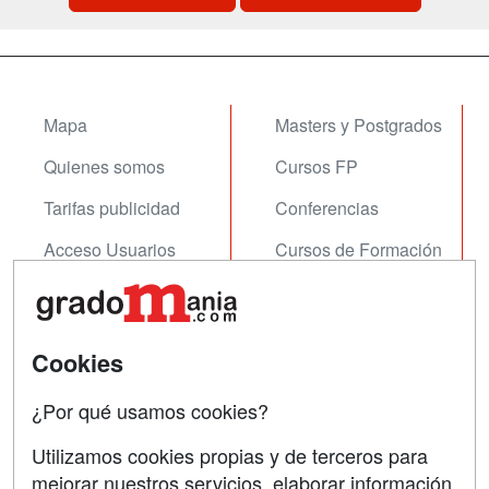
Mapa
Masters y Postgrados
Quienes somos
Cursos FP
Tarifas publicidad
Conferencias
Acceso Usuarios
Cursos de Formación
Acceso Centros
Oposiciones
SÍGUENOS EN:
Contactar
Cookies
Confidencialidad
¿Por qué usamos cookies?
Aviso legal
Utilizamos cookies propias y de terceros para
mejorar nuestros servicios, elaborar información
Copyleft