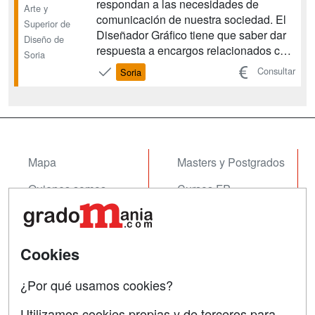
respondan a las necesidades de
Arte y
comunicación de nuestra sociedad. El
Superior de
Diseñador Gráfico tiene que saber dar
Diseño de
respuesta a encargos relacionados con
Soria
la identidad corporativa, la señalética,
Consultar
Soria
el embalaje, la comunicación
multimedia, la creación de páginas
web, la presentación de campañas,
memorias, folletos, cartelería, etcétera...
Mapa
Masters y Postgrados
Quienes somos
Cursos FP
Tarifas publicidad
Conferencias
Acceso Usuarios
Cursos de Formación
Cookies
Acceso Centros
Oposiciones
¿Por qué usamos cookies?
SÍGUENOS EN:
Contactar
Utilizamos cookies propias y de terceros para