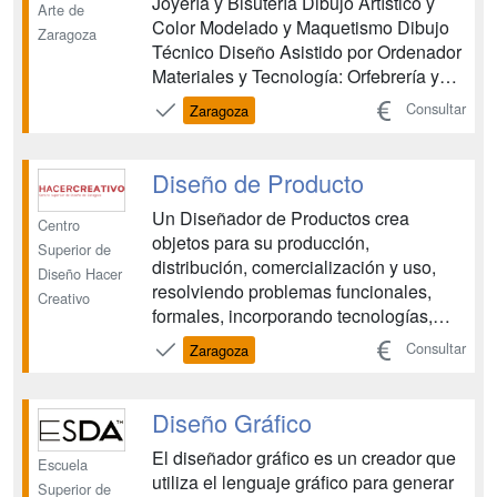
Joyería y Bisutería Dibujo Artístico y
Arte de
Color Modelado y Maquetismo Dibujo
Zaragoza
Técnico Diseño Asistido por Ordenador
Materiales y Tecnología: Orfebrería y
Joyería Audiovisuales Idioma
Consultar
Zaragoza
Extranjero Proyectos de Joyería Taller
de Joyería Formación y Orientación
Laboral Suma Formación práctica en
Diseño de Producto
empresas, estudios o ta...
Un Diseñador de Productos crea
Centro
objetos para su producción,
Superior de
distribución, comercialización y uso,
Diseño Hacer
resolviendo problemas funcionales,
Creativo
formales, incorporando tecnologías,
utilizando nuevos materiales, con
Consultar
Zaragoza
avanzados sistemas de producción. El
diseño de productos proyecta nuevos
productos para la industria e interviene
Diseño Gráfico
fundamentalmente durante la fa...
El diseñador gráfico es un creador que
Escuela
utiliza el lenguaje gráfico para generar
Superior de