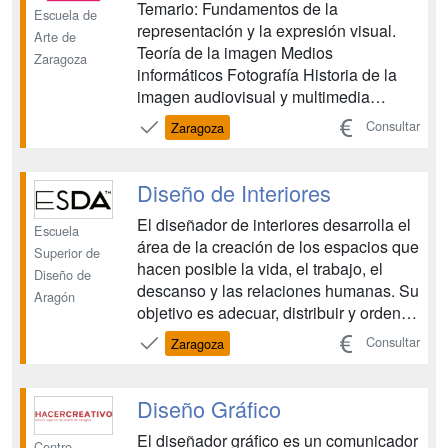
Temario: Fundamentos de la
Tecnolo...
Escuela de
representación y la expresión visual.
Arte de
Teoría de la imagen Medios
Zaragoza
informáticos Fotografía Historia de la
imagen audiovisual y multimedia
Recursos gráficos y tipográficos
Consultar
Zaragoza
Lenguaje de programación Interfaces
gráficas de usuario Lenguaje y
tecnología audiovisual Proyectos de
Diseño de Interiores
gráfica interactiva Formación y
El diseñador de interiores desarrolla el
Orientación Labora...
Escuela
área de la creación de los espacios que
Superior de
hacen posible la vida, el trabajo, el
Diseño de
descanso y las relaciones humanas. Su
Aragón
objetivo es adecuar, distribuir y ordenar
los espacios. Los ámbitos principales
Consultar
Zaragoza
donde desarrolla su actividad son:
vivienda y diseño de los espacios
interiores para el hábitat, diseño de
Diseño Gráfico
espaci...
El diseñador gráfico es un comunicador
Centro