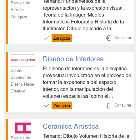
Temario: Fundamentos de la
Escuela de
representación y la expresión visual.
Arte de
Teoría de la Imagen Medios
Zaragoza
informáticos Fotografía Historia de la
ilustración Dibujo aplicado a la
ilustración Representación espacial
Consultar
Zaragoza
aplicada Técnicas de expresión gráfica
Producción gráfica industrial Técnicas
gráficas tradicionales Proyectos de
Diseño de Interiores
ilustración Formación y Orientació...
El diseño de interiores es la disciplina
Centro
proyectual involucrada en el proceso de
Superior de
formar la experiencia del espacio
Diseño Hacer
interior, con la manipulación del
Creativo
volumen espacial así como el
tratamiento superficial. Es una práctica
Consultar
Zaragoza
creativa que analiza la información
programática, establece una dirección
conceptual, refina la dirección del
Cerámica Artística
diseño, y elabora d...
Temario: Dibujo Volumen Historia de la
Escuela de