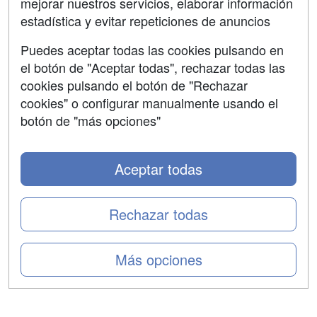
mejorar nuestros servicios, elaborar información
Confidencialidad
estadística y evitar repeticiones de anuncios
Aviso legal
Puedes aceptar todas las cookies pulsando en
Copyleft
el botón de "Aceptar todas", rechazar todas las
cookies pulsando el botón de "Rechazar
cookies" o configurar manualmente usando el
botón de "más opciones"
Grupo formazion:
Aceptar todas
Rechazar todas
Más opciones
Copyright 2000-2026 Formazion Web, S.L. - Calle