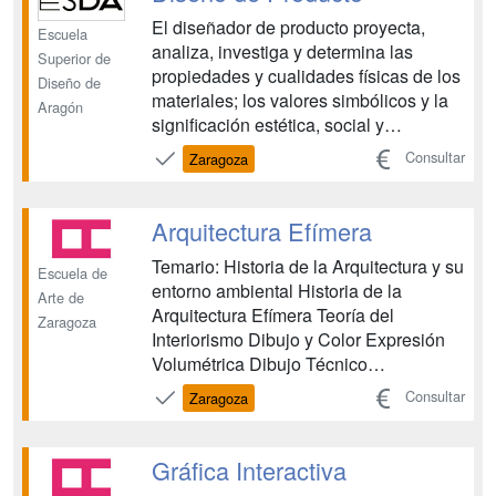
industrial Formación y Orienta...
El diseñador de producto proyecta,
Escuela
analiza, investiga y determina las
Superior de
propiedades y cualidades físicas de los
Diseño de
materiales; los valores simbólicos y la
Aragón
significación estética, social y
medioambiental de los objetos
Consultar
Zaragoza
atendiendo a su forma y función. Los
ámbitos principales donde desarrolla su
actividad son: diseño de envases y
Arquitectura Efímera
embajes, calzado, juguete...
Temario: Historia de la Arquitectura y su
Escuela de
entorno ambiental Historia de la
Arte de
Arquitectura Efímera Teoría del
Zaragoza
Interiorismo Dibujo y Color Expresión
Volumétrica Dibujo Técnico
Matemáticas Diseño Asistido por
Consultar
Zaragoza
Ordenador Audiovisuales Idioma
Extranjero Mediciones, Presupuestos y
Planificación de Obras. Proyectos
Gráfica Interactiva
Proyectos: Arquitectura Efímera