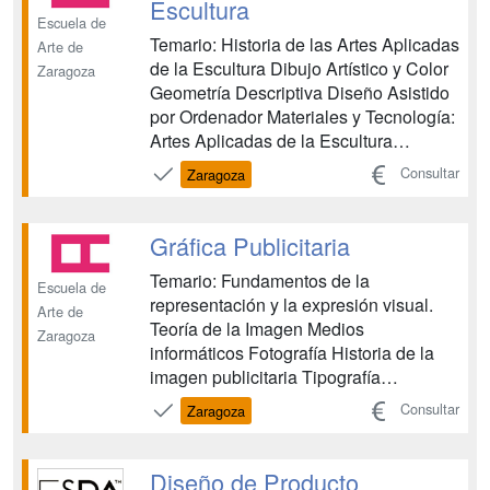
Escultura
Escuela de
Temario: Historia de las Artes Aplicadas
Arte de
de la Escultura Dibujo Artístico y Color
Zaragoza
Geometría Descriptiva Diseño Asistido
por Ordenador Materiales y Tecnología:
Artes Aplicadas de la Escultura
Audiovisuales Idioma Extranjero Taller
Consultar
Zaragoza
de Talla Artística en Piedra Taller de
Talla Artística en Madera Taller de
Vaciado y Moldeado Taller de Forja
Gráfica Publicitaria
Volumen ...
Temario: Fundamentos de la
Escuela de
representación y la expresión visual.
Arte de
Teoría de la Imagen Medios
Zaragoza
informáticos Fotografía Historia de la
imagen publicitaria Tipografía
Fundamentos del diseño gráfico Teoría
Consultar
Zaragoza
de la publicidad y el márketin Lenguaje
y tecnología audiovisual Proyectos de
gráfica publicitaria Producción gráfica
Diseño de Producto