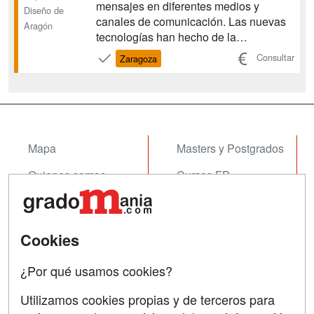
mensajes en diferentes medios y
Diseño de
canales de comunicación. Las nuevas
Aragón
tecnologías han hecho de la
comunicación visual un componente
Consultar
Zaragoza
imprescindible en el mundo actual y el
diseñador gráfico emerge como uno de
los profesionales de más demanda
social. Los ámbitos principales...
Mapa
Masters y Postgrados
Quienes somos
Cursos FP
Tarifas publicidad
Conferencias
Acceso Usuarios
Cursos de Formación
Cookies
Acceso Centros
Oposiciones
¿Por qué usamos cookies?
SÍGUENOS EN:
Contactar
Utilizamos cookies propias y de terceros para