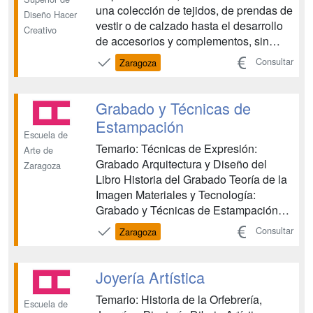
una colección de tejidos, de prendas de
Diseño Hacer
vestir o de calzado hasta el desarrollo
Creativo
de accesorios y complementos, sin
olvidar la producción de indumentaria
Consultar
Zaragoza
empresarial y el diseño de la
correspondiente imagen corporativa. Es
el principal responsable de la definición
Grabado y Técnicas de
del artí...
Estampación
Escuela de
Temario: Técnicas de Expresión:
Arte de
Grabado Arquitectura y Diseño del
Zaragoza
Libro Historia del Grabado Teoría de la
Imagen Materiales y Tecnología:
Grabado y Técnicas de Estampación
Técnicas gráficas Industriales
Consultar
Zaragoza
Fotografía Aplicada al Grabado
Proyectos de Grabado Taller de
Grabado Taller de Litografía Taller de
Joyería Artística
Serigrafía Idioma Extranjero Formación
Temario: Historia de la Orfebrería,
y Or...
Escuela de