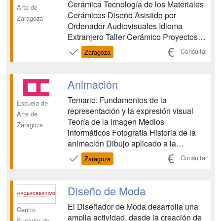
Cerámica Tecnología de los Materiales
Arte de
Cerámicos Diseño Asistido por
Zaragoza
Ordenador Audiovisuales Idioma
Extranjero Taller Cerámico Proyectos
de Cerámica Artística Formación y
Consultar
Zaragoza
Orientación Laboral Suma Formación
práctica en empresas, estudios o
talleres Proyecto Final ...
Animación
Temario: Fundamentos de la
Escuela de
representación y la expresión visual
Arte de
Teoría de la imagen Medios
Zaragoza
informáticos Fotografía Historia de la
animación Dibujo aplicado a la
animación Tecnicas de animación
Consultar
Zaragoza
Lenguaje y tecnología audiovisual
Guión y estructura narrativa Proyectos
de animación Formación y Orientación
Diseño de Moda
Laboral Inglés técnico Historia del arte
El Diseñador de Moda desarrolla una
y l...
Centro
amplia actividad, desde la creación de
Superior de