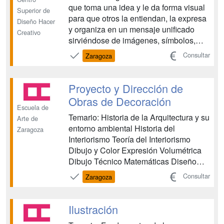
que toma una idea y le da forma visual
Superior de
para que otros la entiendan, la expresa
Diseño Hacer
y organiza en un mensaje unificado
Creativo
sirviéndose de imágenes, símbolos,
colores y materiales tangibles e
Consultar
Zaragoza
intangibles. El diseño gráfico sirve para
transmitir mensajes y sensaciones
visuales con efectividad a un público
Proyecto y Dirección de
objetivo....
Obras de Decoración
Escuela de
Temario: Historia de la Arquitectura y su
Arte de
entorno ambiental Historia del
Zaragoza
Interiorismo Teoría del Interiorismo
Dibujo y Color Expresión Volumétrica
Dibujo Técnico Matemáticas Diseño
Asistido por Ordenador Audiovisuales
Consultar
Zaragoza
Idioma Extranjero Mediciones,
Presupuestos y Planificación de Obras.
Proyectos Proyectos: P. y D. O. de
Ilustración
Decoración Tecnología y ...