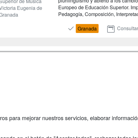
plurilingüismo y abierto a los cambi
Superior de Música
Europeo de Educación Superior. Imp
Victoria Eugenia de
Pedagogía, Composición, Interpretaci
Granada
Consulta
Granada
a
Masters y
Contactar
Postgrados
enes somos
Confidenciali
Cursos FP
fas publicidad
Aviso legal
Conferencias
so Usuarios
Copyleft
Cursos de
so Centros
Formación
ros para mejorar nuestros servicios, elaborar información
Oposiciones