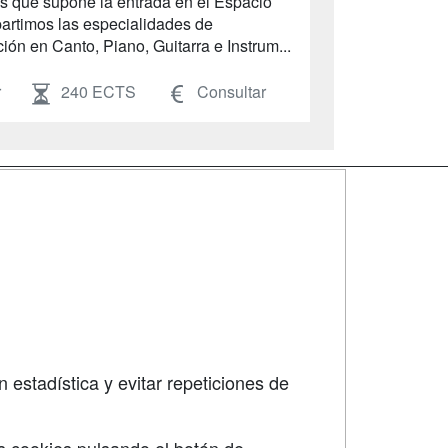
os que supone la entrada en el Espacio
artimos las especialidades de
ón en Canto, Piano, Guitarra e Instrum...
r
240 ECTS
Consultar
SÍGUENOS EN:
dad
 estadística y evitar repeticiones de