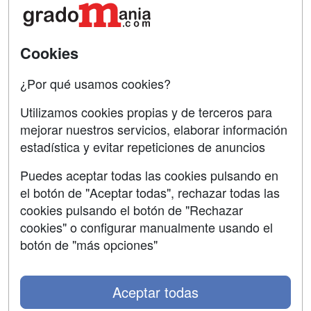
Acceso Centros
Oposiciones
SÍGUENOS EN:
Contactar
Cookies
Confidencialidad
¿Por qué usamos cookies?
Aviso legal
Utilizamos cookies propias y de terceros para
mejorar nuestros servicios, elaborar información
Copyleft
estadística y evitar repeticiones de anuncios
Puedes aceptar todas las cookies pulsando en
el botón de "Aceptar todas", rechazar todas las
Grupo formazion:
cookies pulsando el botón de "Rechazar
cookies" o configurar manualmente usando el
botón de "más opciones"
Aceptar todas