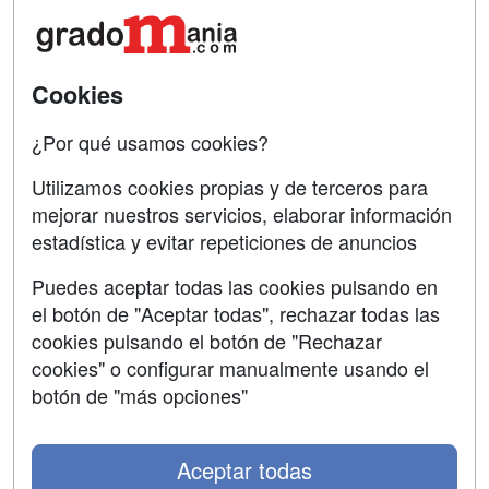
Acceso Centros
Oposiciones
SÍGUENOS EN:
Contactar
Cookies
Confidencialidad
¿Por qué usamos cookies?
Aviso legal
Utilizamos cookies propias y de terceros para
mejorar nuestros servicios, elaborar información
Copyleft
estadística y evitar repeticiones de anuncios
Puedes aceptar todas las cookies pulsando en
el botón de "Aceptar todas", rechazar todas las
Grupo formazion:
cookies pulsando el botón de "Rechazar
cookies" o configurar manualmente usando el
botón de "más opciones"
Aceptar todas