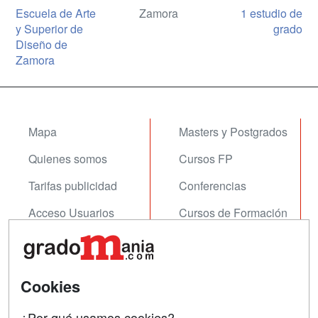
Escuela de Arte
Zamora
1 estudio de
y Superior de
grado
Diseño de
Zamora
Mapa
Masters y Postgrados
Quienes somos
Cursos FP
Tarifas publicidad
Conferencias
Acceso Usuarios
Cursos de Formación
Acceso Centros
Oposiciones
SÍGUENOS EN:
Contactar
Cookies
Confidencialidad
¿Por qué usamos cookies?