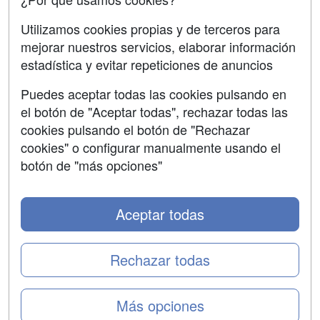
Aviso legal
Utilizamos cookies propias y de terceros para
mejorar nuestros servicios, elaborar información
Copyleft
estadística y evitar repeticiones de anuncios
Puedes aceptar todas las cookies pulsando en
el botón de "Aceptar todas", rechazar todas las
Grupo formazion:
cookies pulsando el botón de "Rechazar
cookies" o configurar manualmente usando el
botón de "más opciones"
Aceptar todas
Rechazar todas
Copyright 2000-2026 Formazion Web, S.L. - Calle
Más opciones
Fermín Caballero, 62 - 28034 Madrid Tel: 91 533 70 78