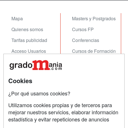
Mapa
Masters y Postgrados
Quienes somos
Cursos FP
Tarifas publicidad
Conferencias
Acceso Usuarios
Cursos de Formación
Acceso Centros
Oposiciones
SÍGUENOS EN:
Contactar
Cookies
Confidencialidad
¿Por qué usamos cookies?
Aviso legal
Utilizamos cookies propias y de terceros para
mejorar nuestros servicios, elaborar información
Copyleft
estadística y evitar repeticiones de anuncios