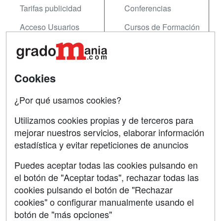
Tarifas publicidad
Conferencias
Acceso Usuarios
Cursos de Formación
Acceso Centros
Oposiciones
SÍGUENOS EN:
Contactar
Cookies
Confidencialidad
¿Por qué usamos cookies?
Aviso legal
Utilizamos cookies propias y de terceros para
Copyleft
mejorar nuestros servicios, elaborar información
estadística y evitar repeticiones de anuncios
Puedes aceptar todas las cookies pulsando en
el botón de "Aceptar todas", rechazar todas las
Grupo formazion:
cookies pulsando el botón de "Rechazar
cookies" o configurar manualmente usando el
botón de "más opciones"