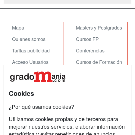
Mapa
Masters y Postgrados
Quienes somos
Cursos FP
Tarifas publicidad
Conferencias
Acceso Usuarios
Cursos de Formación
Acceso Centros
Oposiciones
SÍGUENOS EN:
Contactar
Cookies
Confidencialidad
¿Por qué usamos cookies?
Aviso legal
Utilizamos cookies propias y de terceros para
Copyleft
mejorar nuestros servicios, elaborar información
estadística y evitar repeticiones de anuncios